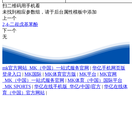
扫二维码用手机看
未找到相应参数组，请于后台属性模板中添加
上一个
2,4-二叔戊基苯酚
下一个
无
mk官方网站_MK（中国）一站式服务官网
|
华亿手机网页版
登录入口
|
MK国际
|
MK体育官方版
|
MK平台
|
MK官网
_MK（中国）一站式服务官网
|
MK体育（中国）国际平台
_MK SPORTS
|
华亿在线手机版_华亿(中国)官方
|
华亿在线体
育（中国）官方网站
|
联系方式
地址：东营港经济开发区
电话：0546-8879126