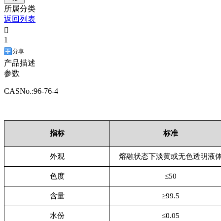
所属分类
返回列表

1
分享
产品描述
参数
CASNo.:96-76-4
指标
标准
外观
熔融状态下淡黄或无色透明液
色度
≤50
含量
≥99.5
水份
≤0.05