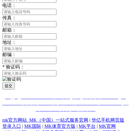
电话：
传真：
邮箱：
地址：
邮编：
*
验证码：
提交
Copyright 2021 MK线上平台(集团)官方网站 All Rights
Reserved 版权所有 编号:鲁ICP备11011270号 地址
（Add）：东营港经济开发区
mk官方网站_MK（中国）一站式服务官网
|
华亿手机网页版
登录入口
|
MK国际
|
MK体育官方版
|
MK平台
|
MK官网