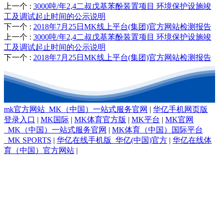
上一个
:
3000吨/年2,4二叔戊基苯酚装置项目 环境保护设施竣
工及调试起止时间的公示说明
下一个
:
2018年7月25日MK线上平台(集团)官方网站检测报告
上一个
:
3000吨/年2,4二叔戊基苯酚装置项目 环境保护设施竣
工及调试起止时间的公示说明
下一个
:
2018年7月25日MK线上平台(集团)官方网站检测报告
mk官方网站_MK（中国）一站式服务官网
|
华亿手机网页版
登录入口
|
MK国际
|
MK体育官方版
|
MK平台
|
MK官网
_MK（中国）一站式服务官网
|
MK体育（中国）国际平台
_MK SPORTS
|
华亿在线手机版_华亿(中国)官方
|
华亿在线体
育（中国）官方网站
|
联系方式
地址：东营港经济开发区
电话：0546-8879126