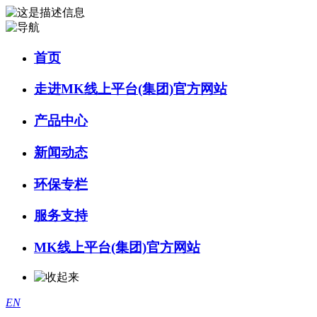
首页
走进MK线上平台(集团)官方网站
产品中心
新闻动态
环保专栏
服务支持
MK线上平台(集团)官方网站
EN