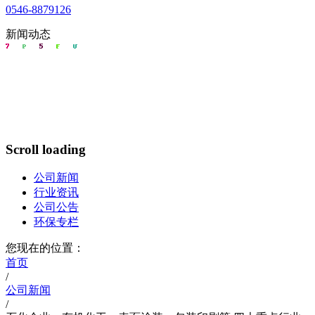
0546-8879126
新闻动态
Scroll loading
公司新闻
行业资讯
公司公告
环保专栏
您现在的位置：
首页
/
公司新闻
/