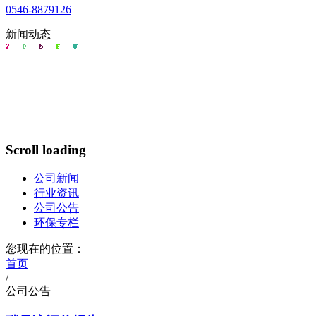
0546-8879126
新闻动态
Scroll loading
公司新闻
行业资讯
公司公告
环保专栏
您现在的位置：
首页
/
公司公告