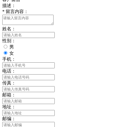
描述：
*
留言内容：
姓名：
性别：
男
女
手机：
电话：
传真：
邮箱：
地址：
邮编：