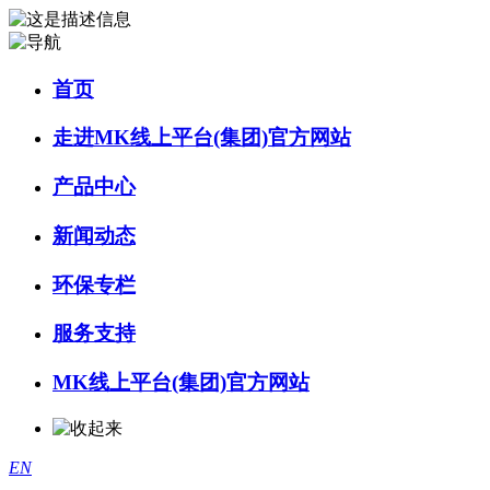
首页
走进MK线上平台(集团)官方网站
产品中心
新闻动态
环保专栏
服务支持
MK线上平台(集团)官方网站
EN