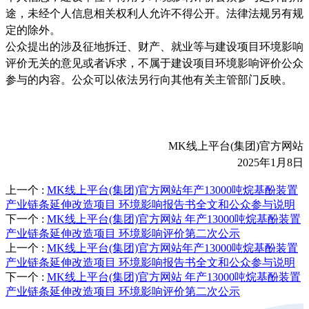
途，未经个人信息相关权利人允许不得公开。法律法规另有规
定的除外。
公众提出的涉及征地拆迁、财产、就业等与建设项目环境影响
评价无关的意见或者诉求，不属于建设项目环境影响评价公众
参与的内容。公众可以依法另行向其他有关主管部门反映。
MK线上平台(集团)官方网站
2
025
年
1
月
8
日
上一个
:
MK线上平台(集团)官方网站年产13000吨烷基酚装置
产业链条延伸改造项目 环境影响报告书全文和公众参与说明
下一个
:
MK线上平台(集团)官方网站 年产13000吨烷基酚装置
产业链条延伸改造项目 环境影响评价第二次公示
上一个
:
MK线上平台(集团)官方网站年产13000吨烷基酚装置
产业链条延伸改造项目 环境影响报告书全文和公众参与说明
下一个
:
MK线上平台(集团)官方网站 年产13000吨烷基酚装置
产业链条延伸改造项目 环境影响评价第二次公示