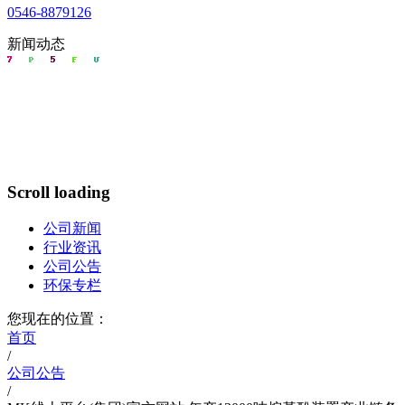
0546-8879126
新闻动态
Scroll loading
公司新闻
行业资讯
公司公告
环保专栏
您现在的位置：
首页
/
公司公告
/